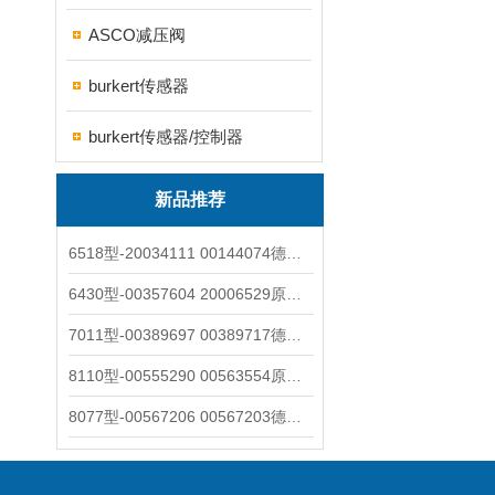
ASCO减压阀
burkert传感器
burkert传感器/控制器
新品推荐
6518型-20034111 00144074德国burkert宝德电磁阀6518法兰两位三通
6430型-00357604 20006529原装burkert宝德电磁阀6430黄铜三通活塞阀
7011型-00389697 00389717德国burkert宝德7011电磁阀两通黄铜/不锈钢
8110型-00555290 00563554原装burkert宝德8110液位开关音叉式小尺寸
8077型-00567206 00567203德国burkert宝德8077椭圆齿轮流量计/传感器