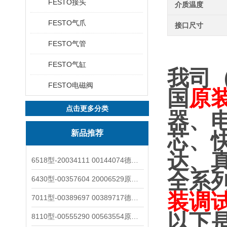
FESTO接头
介质温度
FESTO气爪
接口尺寸
FESTO气管
FESTO气缸
我司
FESTO电磁阀
国
原
点击更多分类
器、
新品推荐
芯、
达、
6518型-20034111 00144074德国burkert宝德电磁阀6518法兰两位三通
全系
6430型-00357604 20006529原装burkert宝德电磁阀6430黄铜三通活塞阀
装调
7011型-00389697 00389717德国burkert宝德7011电磁阀两通黄铜/不锈钢
以下
8110型-00555290 00563554原装burkert宝德8110液位开关音叉式小尺寸