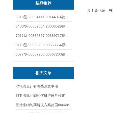
新品推荐
共 1 条记录，当
6518型-20034111 00144074德国burkert宝德电磁阀6518法兰两位三通
6430型-00357604 20006529原装burkert宝德电磁阀6430黄铜三通活塞阀
7011型-00389697 00389717德国burkert宝德7011电磁阀两通黄铜/不锈钢
8110型-00555290 00563554原装burkert宝德8110液位开关音叉式小尺寸
8077型-00567206 00567203德国burkert宝德8077椭圆齿轮流量计/传感器
相关文章
涡轮流量计有哪些注意事项
阿斯卡脉冲阀如何进行日常检查
宝德生物制药解决方案德国burkert