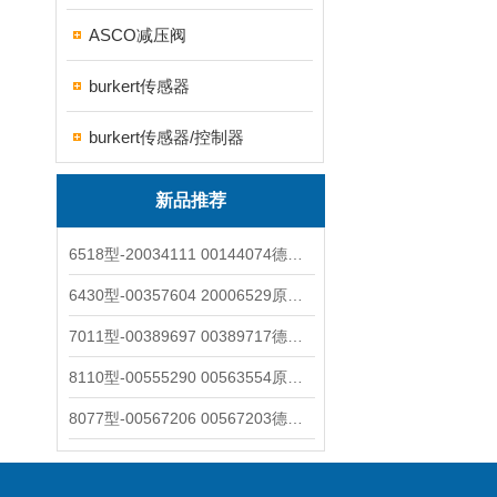
ASCO减压阀
burkert传感器
burkert传感器/控制器
新品推荐
6518型-20034111 00144074德国burkert宝德电磁阀6518法兰两位三通
6430型-00357604 20006529原装burkert宝德电磁阀6430黄铜三通活塞阀
7011型-00389697 00389717德国burkert宝德7011电磁阀两通黄铜/不锈钢
8110型-00555290 00563554原装burkert宝德8110液位开关音叉式小尺寸
8077型-00567206 00567203德国burkert宝德8077椭圆齿轮流量计/传感器