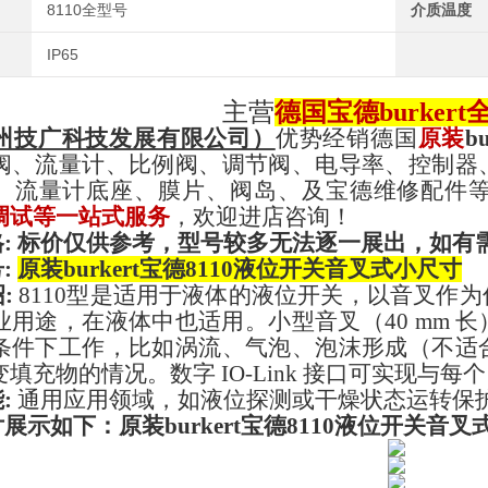
8110全型号
介质温度
IP65
主营
德国宝德
burker
州技广科技发展有限公司）
优势经销德国
原装
b
阀、流量计、比例阀、调节阀、电导率、控制器
、流量计底座、膜片、阀岛、及宝德维修配件
调试等一站式服务
，欢迎进店咨询！
:
标价仅供参考，型号较多无法逐一展出，如有
号
:
原装burkert宝德8110液位开关音叉式小尺寸
绍
:
8110型是适用于液体的液位开关，以音叉作
业用途，在液体中也适用。小型音叉（40 mm 
条件下工作，比如涡流、气泡、泡沫形成（不适
填充物的情况。数字 IO-Link 接口可实现与每个 
能
:
通用应用领域，如液位探测或干燥状态运转保
片展示如下
：
原装burkert宝德8110液位开关音