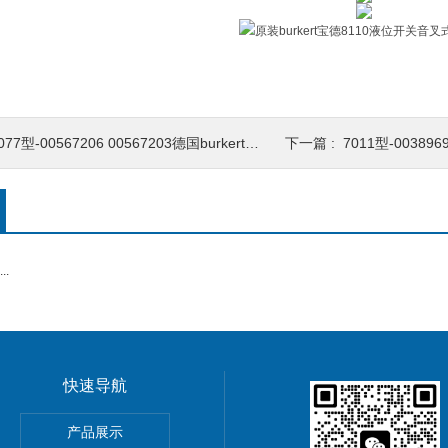
77型-00567206 00567203德国burkert宝德8077椭圆齿轮流量计/传感器
下一篇 :
7011型-00389697 00389
.
快速导航
导率探头卫生级电导传感器
产品展示