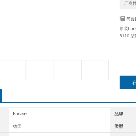
厂商
简要
原装bu
8110
burkert
品牌
德国
类型