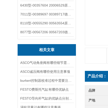
6430型-00357604 20006529原装burkert宝德电磁阀6430黄铜三通活塞阀
7011型-00389697 00389717德国burkert宝德7011电磁阀两通黄铜/不锈钢
8110型-00555290 00563554原装burkert宝德8110液位开关音叉式小尺寸
8077型-00567206 00567203德国burkert宝德8077椭圆齿轮流量计/传感器
相关文章
ASCO气动角座阀有哪些细节需要特别注意一下的
ASCO减压阀有哪些使用注意事项
产品介绍：
burkert控制器校准过程中需要注意哪些事项
FESTO费斯托气缸有哪些优缺点
品牌
FESTO导向杆气缸的优缺点分别是什么
产地
涡轮流量计有哪些注意事项