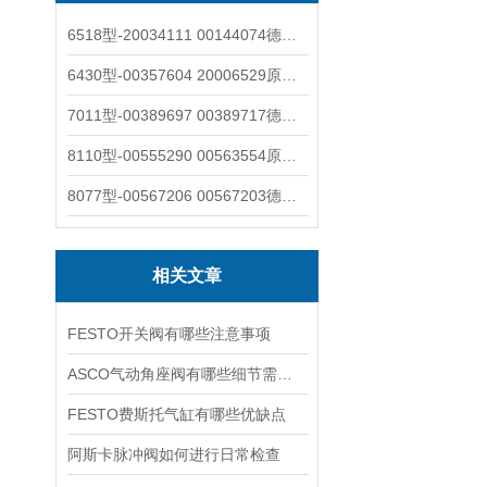
6518型-20034111 00144074德国burkert宝德电磁阀6518法兰两位三通
6430型-00357604 20006529原装burkert宝德电磁阀6430黄铜三通活塞阀
7011型-00389697 00389717德国burkert宝德7011电磁阀两通黄铜/不锈钢
8110型-00555290 00563554原装burkert宝德8110液位开关音叉式小尺寸
8077型-00567206 00567203德国burkert宝德8077椭圆齿轮流量计/传感器
相关文章
FESTO开关阀有哪些注意事项
ASCO气动角座阀有哪些细节需要特别注意一下的
FESTO费斯托气缸有哪些优缺点
阿斯卡脉冲阀如何进行日常检查