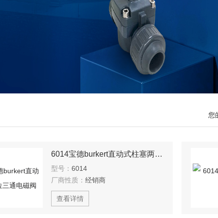
您
6014宝德burkert直动式柱塞两位三通电磁阀
型号：
6014
厂商性质：
经销商
查看详情