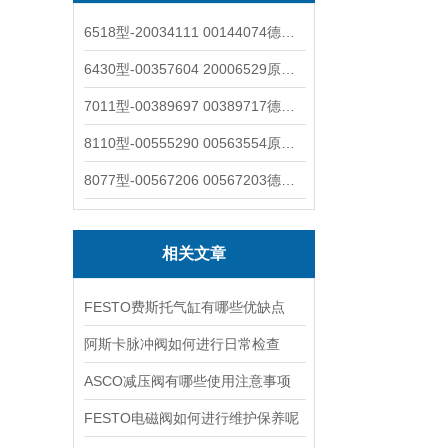
6518型-20034111 00144074德国burkert宝德电磁阀6518法兰两位三通
6430型-00357604 20006529原装burkert宝德电磁阀6430黄铜三通活塞阀
7011型-00389697 00389717德国burkert宝德7011电磁阀两通黄铜/不锈钢
8110型-00555290 00563554原装burkert宝德8110液位开关音叉式小尺寸
8077型-00567206 00567203德国burkert宝德8077椭圆齿轮流量计/传感器
相关文章
FESTO费斯托气缸有哪些优缺点
阿斯卡脉冲阀如何进行日常检查
ASCO减压阀有哪些使用注意事项
FESTO电磁阀如何进行维护保养呢