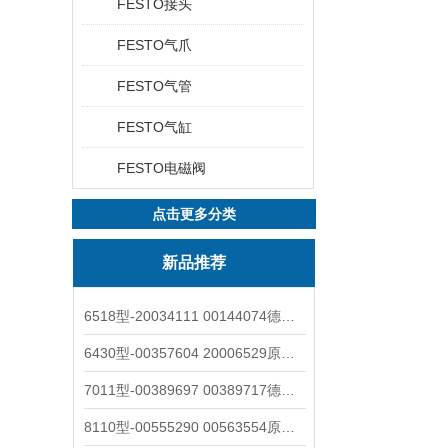
FESTO接头
FESTO气爪
FESTO气管
FESTO气缸
FESTO电磁阀
点击更多分类
新品推荐
6518型-20034111 00144074德国burkert宝德电磁阀6518法兰两位三通
6430型-00357604 20006529原装burkert宝德电磁阀6430黄铜三通活塞阀
7011型-00389697 00389717德国burkert宝德7011电磁阀两通黄铜/不锈钢
8110型-00555290 00563554原装burkert宝德8110液位开关音叉式小尺寸