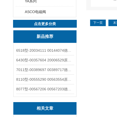
YA系列
ASCO电磁阀
下一页
末
点击更多分类
新品推荐
6518型-20034111 00144074德国burkert宝德电磁阀6518法兰两位三通
6430型-00357604 20006529原装burkert宝德电磁阀6430黄铜三通活塞阀
7011型-00389697 00389717德国burkert宝德7011电磁阀两通黄铜/不锈钢
8110型-00555290 00563554原装burkert宝德8110液位开关音叉式小尺寸
8077型-00567206 00567203德国burkert宝德8077椭圆齿轮流量计/传感器
相关文章