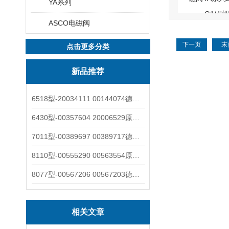
YA系列
ASCO电磁阀
下一页
末
点击更多分类
新品推荐
6518型-20034111 00144074德国burkert宝德电磁阀6518法兰两位三通
6430型-00357604 20006529原装burkert宝德电磁阀6430黄铜三通活塞阀
7011型-00389697 00389717德国burkert宝德7011电磁阀两通黄铜/不锈钢
8110型-00555290 00563554原装burkert宝德8110液位开关音叉式小尺寸
8077型-00567206 00567203德国burkert宝德8077椭圆齿轮流量计/传感器
相关文章