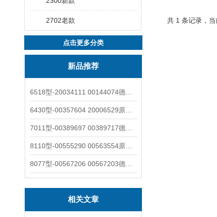
2300新款
2702老款
共 1 条记录，当
点击更多分类
新品推荐
6518型-20034111 00144074德国burkert宝德电磁阀6518法兰两位三通
6430型-00357604 20006529原装burkert宝德电磁阀6430黄铜三通活塞阀
7011型-00389697 00389717德国burkert宝德7011电磁阀两通黄铜/不锈钢
8110型-00555290 00563554原装burkert宝德8110液位开关音叉式小尺寸
8077型-00567206 00567203德国burkert宝德8077椭圆齿轮流量计/传感器
相关文章