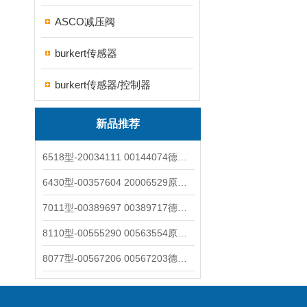
ASCO减压阀
burkert传感器
burkert传感器/控制器
新品推荐
6518型-20034111 00144074德国burkert宝德电磁阀6518法兰两位三通
6430型-00357604 20006529原装burkert宝德电磁阀6430黄铜三通活塞阀
7011型-00389697 00389717德国burkert宝德7011电磁阀两通黄铜/不锈钢
8110型-00555290 00563554原装burkert宝德8110液位开关音叉式小尺寸
8077型-00567206 00567203德国burkert宝德8077椭圆齿轮流量计/传感器