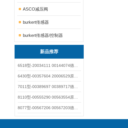
ASCO减压阀
burkert传感器
burkert传感器/控制器
新品推荐
6518型-20034111 00144074德国burkert宝德电磁阀6518法兰两位三通
6430型-00357604 20006529原装burkert宝德电磁阀6430黄铜三通活塞阀
7011型-00389697 00389717德国burkert宝德7011电磁阀两通黄铜/不锈钢
8110型-00555290 00563554原装burkert宝德8110液位开关音叉式小尺寸
8077型-00567206 00567203德国burkert宝德8077椭圆齿轮流量计/传感器