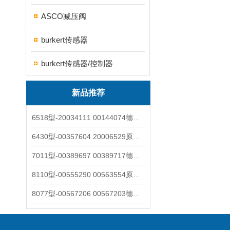
ASCO减压阀
burkert传感器
burkert传感器/控制器
新品推荐
6518型-20034111 00144074德国burkert宝德电磁阀6518法兰两位三通
6430型-00357604 20006529原装burkert宝德电磁阀6430黄铜三通活塞阀
7011型-00389697 00389717德国burkert宝德7011电磁阀两通黄铜/不锈钢
8110型-00555290 00563554原装burkert宝德8110液位开关音叉式小尺寸
8077型-00567206 00567203德国burkert宝德8077椭圆齿轮流量计/传感器