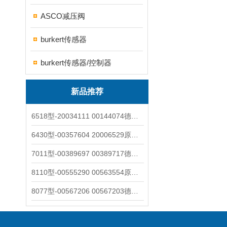
ASCO减压阀
burkert传感器
burkert传感器/控制器
新品推荐
6518型-20034111 00144074德国burkert宝德电磁阀6518法兰两位三通
6430型-00357604 20006529原装burkert宝德电磁阀6430黄铜三通活塞阀
7011型-00389697 00389717德国burkert宝德7011电磁阀两通黄铜/不锈钢
8110型-00555290 00563554原装burkert宝德8110液位开关音叉式小尺寸
8077型-00567206 00567203德国burkert宝德8077椭圆齿轮流量计/传感器