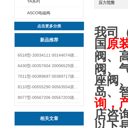
YA系列
压力范围
ASCO电磁阀
点击更多分类
我司
国
原
新品推荐
阀、
6518型-20034111 00144074德国burkert宝德电磁阀6518法兰两位三通
阀、
6430型-00357604 20006529原装burkert宝德电磁阀6430黄铜三通活塞阀
座阀
7011型-00389697 00389717德国burkert宝德7011电磁阀两通黄铜/不锈钢
8110型-00555290 00563554原装burkert宝德8110液位开关音叉式小尺寸
岛、
8077型-00567206 00567203德国burkert宝德8077椭圆齿轮流量计/传感器
询，
店咨
相关文章
以下