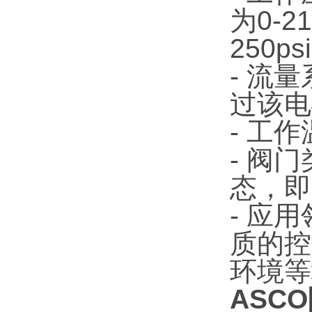
为0-
250ps
- 流
过该电
- 工
- 阀
态，即
- 应
质的控
环境等
ASCO