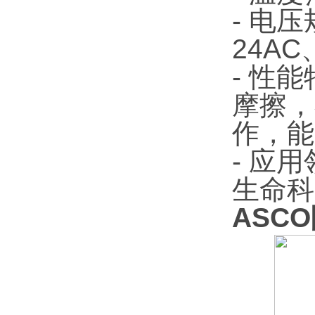
- 电
24AC
- 性
摩擦，
作，能
- 应
生命科
ASCO