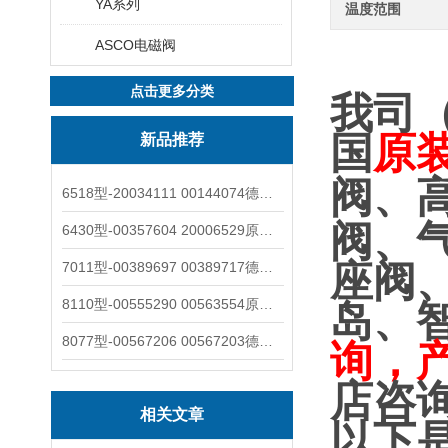
YA系列
温度范围
ASCO电磁阀
点击更多分类
我司
国
原
新品推荐
阀、
6518型-20034111 00144074德国burkert宝德电磁阀6518法兰两位三通
阀、
6430型-00357604 20006529原装burkert宝德电磁阀6430黄铜三通活塞阀
座阀
7011型-00389697 00389717德国burkert宝德7011电磁阀两通黄铜/不锈钢
8110型-00555290 00563554原装burkert宝德8110液位开关音叉式小尺寸
岛、
8077型-00567206 00567203德国burkert宝德8077椭圆齿轮流量计/传感器
询，
店咨
相关文章
以下