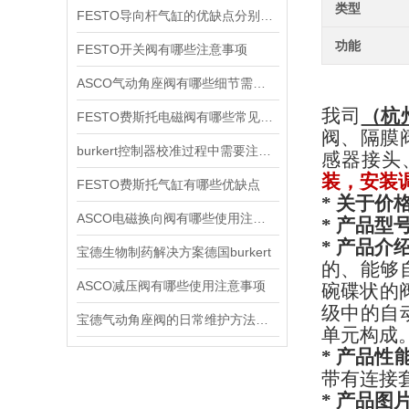
类型
FESTO导向杆气缸的优缺点分别是什么
功能
FESTO开关阀有哪些注意事项
ASCO气动角座阀有哪些细节需要特别注意一下的
我司
（杭
FESTO费斯托电磁阀有哪些常见故障
阀、隔膜
burkert控制器校准过程中需要注意哪些事项
感器接头
装，安装
FESTO费斯托气缸有哪些优缺点
* 关于价格
ASCO电磁换向阀有哪些使用注意事项
* 产品型
* 产品介
宝德生物制药解决方案德国burkert
的、能够
ASCO减压阀有哪些使用注意事项
碗碟状的
级中的自
宝德气动角座阀的日常维护方法是什么
单元构成
* 产品性
带有连接
* 产品图