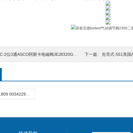
C-2位3通ASCO阿斯卡电磁阀JEJ8320G182V DC24\AC110
下一篇 :
先导式-551美国ASCO阿斯卡V
3361型00301809 00342298全新burkert3361调节阀电动截止型德国宝德