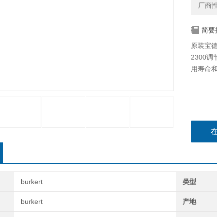
厂商
简要
原装宝德
2300
用寿命
burkert
类型
burkert
产地