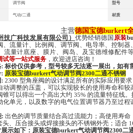
调节阀
型号
气动/二通
材质
主营
德国宝德
burker
州技广科技发展有限公司）
优势经销德国
原装
b
阀、流量计、比例阀、调节阀、电导率、控制器
、流量计底座、膜片、阀岛、及宝德维修配件
调试等一站式服务
，欢迎进店咨询！
:
标价仅供参考，型号较多无法逐一展出，如有
号
:
原装宝德burkert气动调节阀2300二通不锈钢
绍
:
2300 型角座阀的设计满足所有的实际应用
自动调整的压盖，可以实现较长的使用寿命和较
阀锥可以得出一个高出大约 35% 的流量特征线
动化单元，以及数字的电气位置调节器乃至过程
。
能
:
出色的调节质量结合高过流能力
；
高使用寿命
套头、压合接头或焊接接头的不锈钢外壳
；
适合
1
片展示如下
：
原装宝德burkert气动调节阀2300