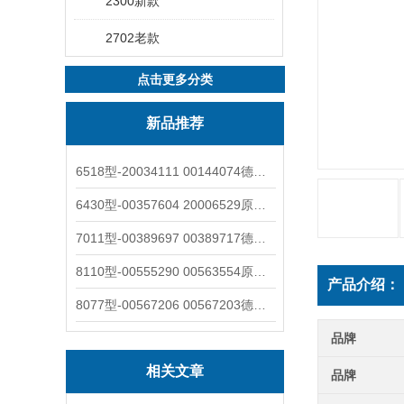
2300新款
2702老款
点击更多分类
新品推荐
6518型-20034111 00144074德国burkert宝德电磁阀6518法兰两位三通
6430型-00357604 20006529原装burkert宝德电磁阀6430黄铜三通活塞阀
7011型-00389697 00389717德国burkert宝德7011电磁阀两通黄铜/不锈钢
8110型-00555290 00563554原装burkert宝德8110液位开关音叉式小尺寸
产品介绍：
8077型-00567206 00567203德国burkert宝德8077椭圆齿轮流量计/传感器
品牌
相关文章
品牌