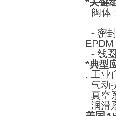
*关键
- 阀
- 密
EPD
- 线
*典型
. 工
气动
真空
润滑