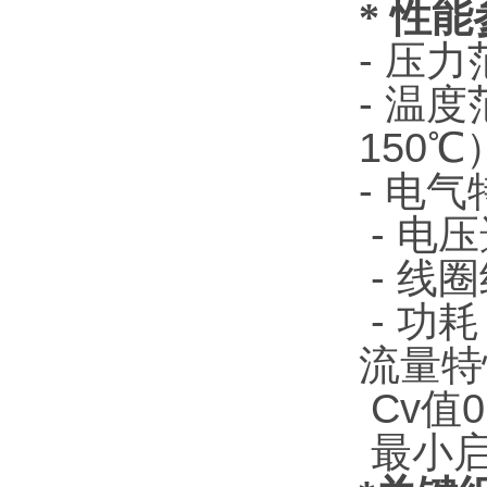
*
性能
- 压
- 温
150
- 电
- 电压
- 线
- 功
流量
Cv值
最小启