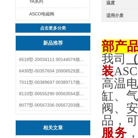
YA系列
温度
ASCO电磁阀
适用介质
点击更多分类
部产
新品推荐
我司
6518型-20034111 00144074德国burkert宝德电磁阀6518法兰两位三通
装
AS
6430型-00357604 20006529原装burkert宝德电磁阀6430黄铜三通活塞阀
高温
7011型-00389697 00389717德国burkert宝德7011电磁阀两通黄铜/不锈钢
缸、
8110型-00555290 00563554原装burkert宝德8110液位开关音叉式小尺寸
阀、
8077型-00567206 00567203德国burkert宝德8077椭圆齿轮流量计/传感器
品，
相关文章
服务