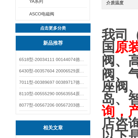
YA系列
介质温度
ASCO电磁阀
点击更多分类
我司
国
原
新品推荐
阀、
6518型-20034111 00144074德国burkert宝德电磁阀6518法兰两位三通
阀、
6430型-00357604 20006529原装burkert宝德电磁阀6430黄铜三通活塞阀
座阀
7011型-00389697 00389717德国burkert宝德7011电磁阀两通黄铜/不锈钢
8110型-00555290 00563554原装burkert宝德8110液位开关音叉式小尺寸
岛、
8077型-00567206 00567203德国burkert宝德8077椭圆齿轮流量计/传感器
询，
店咨
相关文章
以下