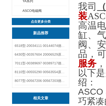
YA系列
我司
ASCO电磁阀
装
AS
点击更多分类
高温
缸、
新品推荐
阀、
6518型-20034111 00144074德国burkert宝德电磁阀6518法兰两位三通
品，
6430型-00357604 20006529原装burkert宝德电磁阀6430黄铜三通活塞阀
服务
，
7011型-00389697 00389717德国burkert宝德7011电磁阀两通黄铜/不锈钢
以下是
8110型-00555290 00563554原装burkert宝德8110液位开关音叉式小尺寸
绍：
8077型-00567206 00567203德国burkert宝德8077椭圆齿轮流量计/传感器
ASC
相关文章
巧紧凑