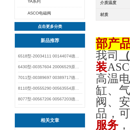
YA系列
介质温度
ASCO电磁阀
材质
点击更多分类
部产
新品推荐
我司
6518型-20034111 00144074德国burkert宝德电磁阀6518法兰两位三通
装
AS
6430型-00357604 20006529原装burkert宝德电磁阀6430黄铜三通活塞阀
高温
7011型-00389697 00389717德国burkert宝德7011电磁阀两通黄铜/不锈钢
缸、
8110型-00555290 00563554原装burkert宝德8110液位开关音叉式小尺寸
阀、
8077型-00567206 00567203德国burkert宝德8077椭圆齿轮流量计/传感器
品，
相关文章
服务
，