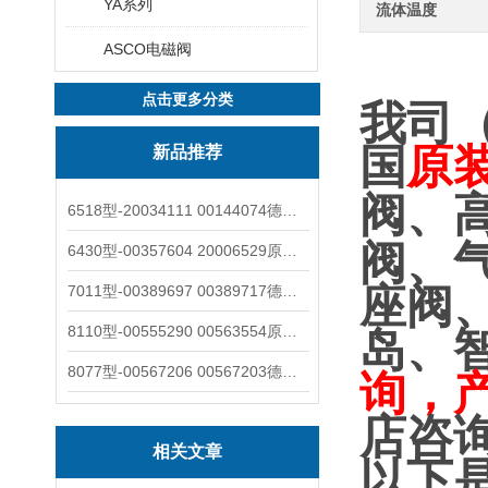
YA系列
流体温度
ASCO电磁阀
点击更多分类
我司
国
原
新品推荐
阀、
6518型-20034111 00144074德国burkert宝德电磁阀6518法兰两位三通
阀、
6430型-00357604 20006529原装burkert宝德电磁阀6430黄铜三通活塞阀
座阀
7011型-00389697 00389717德国burkert宝德7011电磁阀两通黄铜/不锈钢
8110型-00555290 00563554原装burkert宝德8110液位开关音叉式小尺寸
岛、
8077型-00567206 00567203德国burkert宝德8077椭圆齿轮流量计/传感器
询，
店咨
相关文章
以下