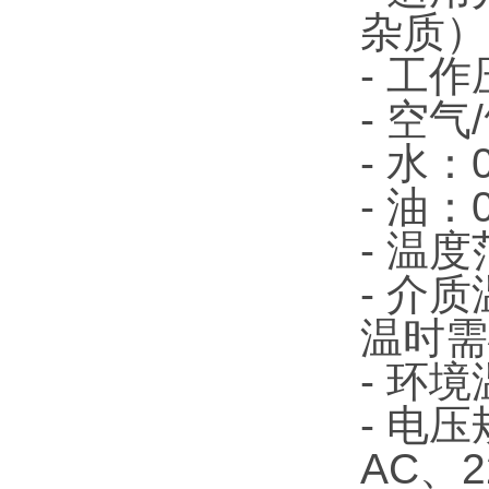
杂质）
- 工
- 空气/
- 水：0
- 油：0
- 温
- 介
温时需
- 环
- 电
AC、