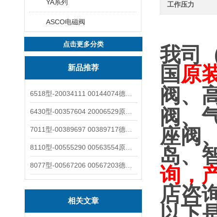
YA系列
工作压力
ASCO电磁阀
点击更多分类
我司
国
原
新品推荐
阀、
6518型-20034111 00144074德国burkert宝德电磁阀6518法兰两位三通
阀、
6430型-00357604 20006529原装burkert宝德电磁阀6430黄铜三通活塞阀
座阀
7011型-00389697 00389717德国burkert宝德7011电磁阀两通黄铜/不锈钢
8110型-00555290 00563554原装burkert宝德8110液位开关音叉式小尺寸
岛、
8077型-00567206 00567203德国burkert宝德8077椭圆齿轮流量计/传感器
询，
店咨
相关文章
以下