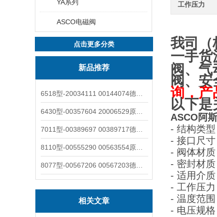
YA系列
工作压力
ASCO电磁阀
我司（
点击更多分类
一手货
阀、气
新品推荐
阀、安
询，产
6518型-20034111 00144074德国burkert宝德电磁阀6518法兰两位三通
以下是
6430型-00357604 20006529原装burkert宝德电磁阀6430黄铜三通活塞阀
ASCO阿斯
- 结构类
7011型-00389697 00389717德国burkert宝德7011电磁阀两通黄铜/不锈钢
- 接口尺
8110型-00555290 00563554原装burkert宝德8110液位开关音叉式小尺寸
- 阀体材
- 密封材
8077型-00567206 00567203德国burkert宝德8077椭圆齿轮流量计/传感器
- 适用介
- 工作压力
- 温度范围
相关文章
- 电压规格