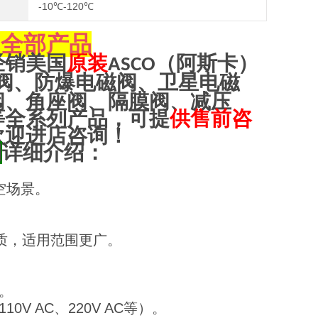
-10℃-120℃
全部产品
O
经销美国
原装
（阿斯卡）
ASCO
阀、防爆电磁阀、卫星电磁
阀、角座阀、隔膜阀、减压
等全系列产品，可提
供售前咨
欢迎进店咨询！
阀
详细介绍：
空场景。
介质，适用范围更广。
℃。
V AC、220V AC等）。