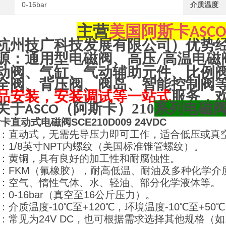
0-16bar
介质温度
主营
美国阿斯卡
ASC
杭州技广科技发展有限公司）优势
源：通用型电磁阀、高压
高温电磁
/
动阀、气缸、气动辅助元件、比例
全阀、背压阀、阀岛、智能控制阀
品安装，安装调试等一站式
服务，
关于
（阿斯卡）210
系列电磁
ASCO
卡直动式电磁阀SCE210D009 24VDC
型：直动式，无需先导压力即可工作，适合低压或真
寸：1/8英寸NPT内螺纹（美国标准锥管螺纹）。
质：黄铜，具有良好的加工性和耐腐蚀性。
质：FKM（氟橡胶），耐高低温、耐油及多种化学
质：空气、惰性气体、水、轻油、部分化学液体等。
：0-16bar（真空至16公斤压力）。
：介质温度-10℃至+120℃，环境温度-10℃至+50
：常见为24V DC，也可根据需求选择其他规格（如110