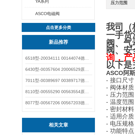
YA系列
压力范围
ASCO电磁阀
我司（
点击更多分类
一手货
阀、气
新品推荐
阀、安
询，产
6518型-20034111 00144074德国burkert宝德电磁阀6518法兰两位三通
以下是
6430型-00357604 20006529原装burkert宝德电磁阀6430黄铜三通活塞阀
ASCO阿斯卡
- 接口尺寸
7011型-00389697 00389717德国burkert宝德7011电磁阀两通黄铜/不锈钢
- 阀体材
8110型-00555290 00563554原装burkert宝德8110液位开关音叉式小尺寸
- 压力范围
- 温度范围
8077型-00567206 00567203德国burkert宝德8077椭圆齿轮流量计/传感器
- 密封材
- 适用介
- 电压规格
相关文章
- 功能