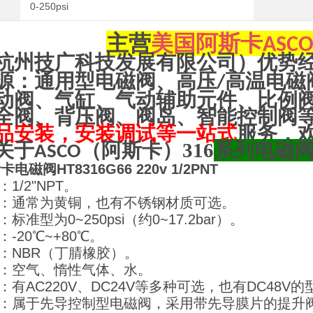
0-250psi
主营
美国阿斯卡
ASC
杭州技广科技发展有限公司）优势
源：通用型电磁阀、高压
高温电磁
/
动阀、气缸、气动辅助元件、比例
全阀、背压阀、阀岛、智能控制阀
品安装，安装调试等一站式
服务，
关于
（阿斯卡）316
系列电磁
ASCO
电磁阀HT8316G66 220v 1/2PNT
：1/2"NPT。
质：通常为黄铜，也有不锈钢材质可选。
：标准型为0~250psi（约0~17.2bar）。
：-20℃~+80℃。
料：NBR（丁腈橡胶）。
质：空气、惰性气体、水。
：有AC220V、DC24V等多种可选，也有DC48V的
特点：属于先导控制型电磁阀，采用带先导膜片的提升