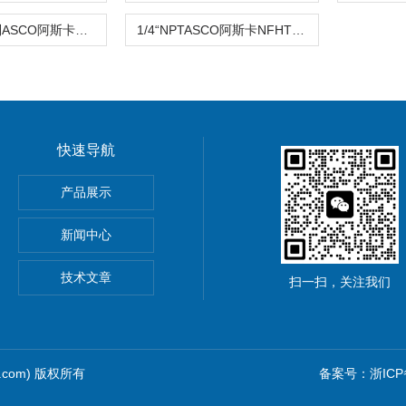
防爆-316系列ASCO阿斯卡电磁阀EF8316G054 220V \120V
1/4“NPTASCO阿斯卡NFHTB316DO14VMB 24V DC\110VAC
快速导航
导率探头卫生级电导传感器
产品展示
圆齿轮脉冲流量计高黏度液体
新闻中心
rkert气动阀
技术文章
扫一扫，关注我们
1.com) 版权所有
备案号：浙ICP备