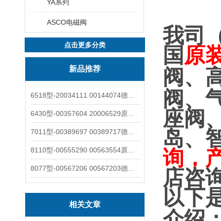
YA系列
ASCO电磁阀
我司
点击更多分类
国
原
新品推荐
阀、
阀、
6518型-20034111 00144074德国burkert宝德电磁阀6518法兰两位三通
座阀
6430型-00357604 20006529原装burkert宝德电磁阀6430黄铜三通活塞阀
岛、
7011型-00389697 00389717德国burkert宝德7011电磁阀两通黄铜/不锈钢
8110型-00555290 00563554原装burkert宝德8110液位开关音叉式小尺寸
询，
8077型-00567206 00567203德国burkert宝德8077椭圆齿轮流量计/传感器
店咨
以下
相关文章
介绍