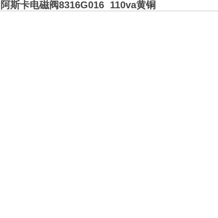
阿斯卡电磁阀8316G016 110va黄铜