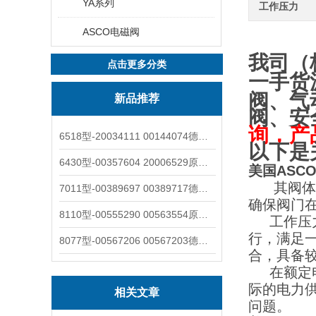
YA系列
工作压力
ASCO电磁阀
我司（
点击更多分类
一手货
阀、气
新品推荐
阀、安
询，产
6518型-20034111 00144074德国burkert宝德电磁阀6518法兰两位三通
以下是
6430型-00357604 20006529原装burkert宝德电磁阀6430黄铜三通活塞阀
美国ASCO
其阀体材
7011型-00389697 00389717德国burkert宝德7011电磁阀两通黄铜/不锈钢
确保阀门
8110型-00555290 00563554原装burkert宝德8110液位开关音叉式小尺寸
工作压力方
行，满足
8077型-00567206 00567203德国burkert宝德8077椭圆齿轮流量计/传感器
合，具备
在额定电压的
际的电力
相关文章
问题。