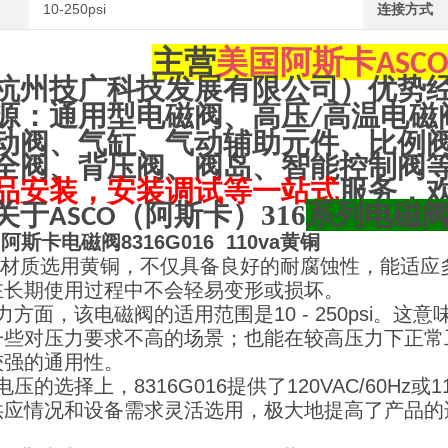
10-250psi
连接方式
主营
美国阿斯卡
ASC
杭州技广科技发展有限公司）优势
源：通用型电磁阀、高压
高温电磁
/
动阀、气缸、气动辅助元件、比例
全阀、背压阀、阀岛、智能控制阀
品安装，安装调试等一站式
服务，
关于
（阿斯卡）316
系列电磁
ASCO
阿斯卡电磁阀8316G016 110va黄铜
质选用黄铜，不仅具备良好的耐腐蚀性，能适应多
在长期使用过程中不会轻易变形或损坏。
面，该电磁阀的适用范围是10 - 250psi。
一些对压力要求不高的场景；也能在较高压力下正常
较强的通用性。
选择上，8316G016提供了120VAC/60Hz或1
供应情况和设备需求灵活选用，极大地提高了产品的