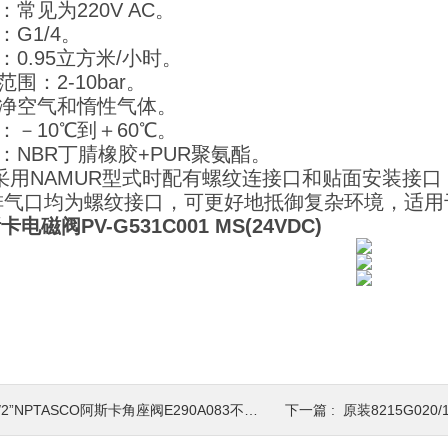
：常见为220V AC。
：G1/4。
：0.95立方米/小时。
范围：2-10bar。
干净空气和惰性气体。
度：－10℃到＋60℃。
料：NBR丁腈橡胶+PUR聚氨酯。
用NAMUR型式时配有螺纹连接口和贴面安装接口，
排气口均为螺纹接口，可更好地抵御复杂环境，适用
电磁阀PV-G531C001 MS(24VDC)
/2”NPTASCO阿斯卡角座阀E290A083不锈钢美国原装
下一篇 :
原装8215G020/10-2位2通美