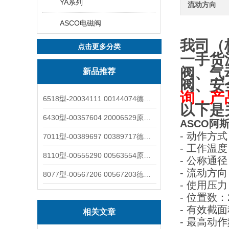
YA系列
流动方向
ASCO电磁阀
我司（
点击更多分类
一手货
阀、气
新品推荐
阀、安
询，产
6518型-20034111 00144074德国burkert宝德电磁阀6518法兰两位三通
以下是
6430型-00357604 20006529原装burkert宝德电磁阀6430黄铜三通活塞阀
ASCO阿斯卡
- 动作方
7011型-00389697 00389717德国burkert宝德7011电磁阀两通黄铜/不锈钢
- 工作温度
8110型-00555290 00563554原装burkert宝德8110液位开关音叉式小尺寸
- 公称通
- 流动方
8077型-00567206 00567203德国burkert宝德8077椭圆齿轮流量计/传感器
- 使用压力
- 位置数：
- 有效截面
相关文章
- 最高动