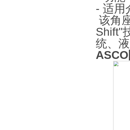
- 适
该角座
Shi
统、液
ASC