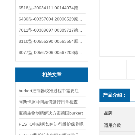
6518型-20034111 00144074德国burkert宝德电磁阀6518法兰两位三通
6430型-00357604 20006529原装burkert宝德电磁阀6430黄铜三通活塞阀
7011型-00389697 00389717德国burkert宝德7011电磁阀两通黄铜/不锈钢
8110型-00555290 00563554原装burkert宝德8110液位开关音叉式小尺寸
8077型-00567206 00567203德国burkert宝德8077椭圆齿轮流量计/传感器
相关文章
burkert控制器校准过程中需要注意哪些事项
产品介绍：
阿斯卡脉冲阀如何进行日常检查
宝德生物制药解决方案德国burkert
品牌
FESTO电磁阀如何进行维护保养呢
适用介质