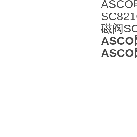
ASCO
SC82
磁阀SC
ASC
ASC