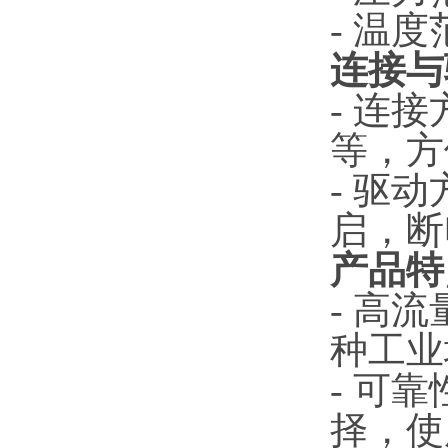
- 温度
连接与
- 连
等，方
- 驱
启，断
产品
- 高
种工业
- 可
择，使