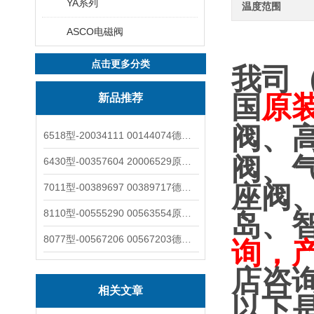
YA系列
温度范围
ASCO电磁阀
点击更多分类
我司
国
原
新品推荐
阀、
6518型-20034111 00144074德国burkert宝德电磁阀6518法兰两位三通
阀、
6430型-00357604 20006529原装burkert宝德电磁阀6430黄铜三通活塞阀
座阀
7011型-00389697 00389717德国burkert宝德7011电磁阀两通黄铜/不锈钢
8110型-00555290 00563554原装burkert宝德8110液位开关音叉式小尺寸
岛、
8077型-00567206 00567203德国burkert宝德8077椭圆齿轮流量计/传感器
询，
店咨
相关文章
以下