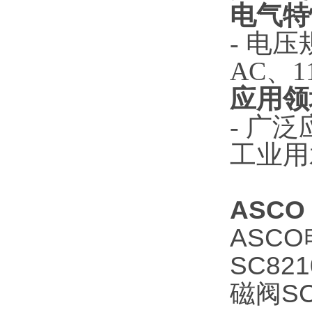
电气特
- 电
AC、
应用
- 广
工业用
ASCO
ASCO
SC82
磁阀SC