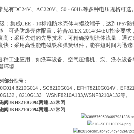
常见有DC24V、AC220V、50 - 60Hz等多种电压规格可选
等级：集成CEE - 10标准防水壳体与螺纹端子，达到IP67
能：可选防爆壳体配置，符合ATEX 2014/34/EU指令要求，适
精度高：采用先进的先导技术，可精确控制流体流量，通
速度快：采用高性能电磁铁和弹簧组件，能在短时间内迅速
各种工业应用，如洗车设备、空气压缩机、泵、洗衣设备
爆环境。
0系列部分型号：
0G014,8210G014，SC8210G014，EFHT8210G014V，EF82
0G132，8210G133，WSNF8210A133,WSNF8210A132等。
阀JKH8210G094两通-2/2常闭
阀JKH8210G094两通-2/2常闭