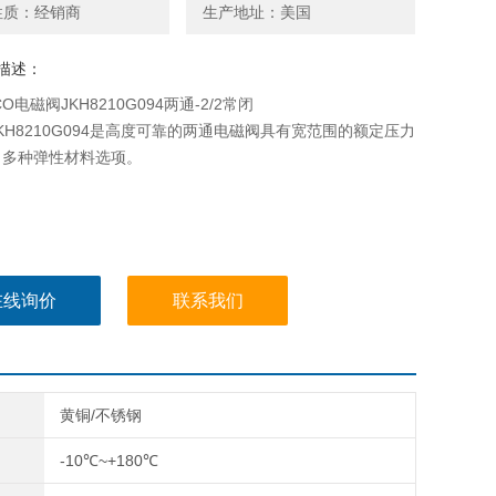
性质：经销商
生产地址：美国
描述：
O电磁阀JKH8210G094两通-2/2常闭
KH8210G094是高度可靠的两通电磁阀具有宽范围的额定压力
，多种弹性材料选项。
在线询价
联系我们
黄铜/不锈钢
-10℃~+180℃