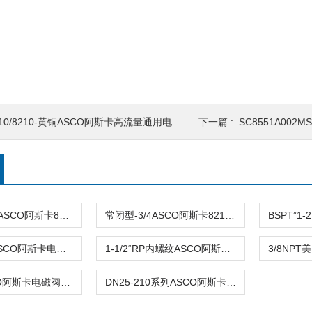
10/8210-黄铜ASCO阿斯卡高流量通用电磁阀JKH-8210G94
下一篇 :
SC8551A002MS EFG551H401
2通-3/4”NPTASCO阿斯卡8210G035 24DC\110V\120V电磁阀
常闭型-3/4ASCO阿斯卡8210G009 220VAC先导式电磁阀
防爆-DN25ASCO阿斯卡电磁阀VCEFCM8210G004 DC24V正品
1-1/2“RP内螺纹ASCO阿斯卡电磁阀SCE210D022 220vac\230VAC
1/2NPTASCO阿斯卡电磁阀HT8210G094 220VAC\110v
DN25-210系列ASCO阿斯卡电磁阀8210P004 12~24 2位2通