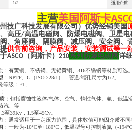
1/2
适用介质
主营
美国阿斯卡
ASC
州技广科技发展有限公司）优势经销美国
、高压
高温电磁阀、防爆电磁阀、卫星电
/
阀、角座阀、隔膜阀、减压阀、安全阀、
提
供售前咨询，产品安装，安装调试等一
于
（阿斯卡）
系列防爆电磁阀
详
ASCO
210
材质：有黄铜、不锈钢、无铅黄铜、316不锈钢等材质可选
型：NPTF、G（ISO 228/1），管道/端孔尺寸为1/2。
绝缘等级：FT。
：
介质：包括腐蚀性液体/气体、空气、惰性气体、氨、低
蒸汽、等。
.3至39Kv，1.5至45Cv。
压力：通常适用于一定压力范围，具体数值可能因介质不同
范围：一般为-10°C至+180°C，低温型号可控制液氮（-