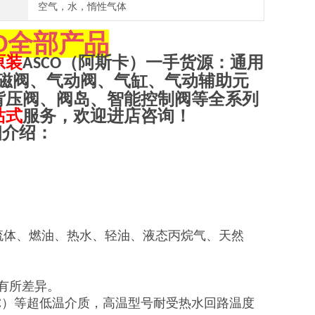
空气，水，惰性气体
全部产品
O
原装
（阿斯卡）一手货源：通用
ASCO
磁阀、气动阀、气缸、气动辅助元
背压阀、阀岛、智能控制阀等全系列
站式
服务，欢迎进店咨询！
细介绍：
。
温流体、燃油、热水、轻油、液态丙烷气、天然
有所差异。
194°C）等超低温介质，高温型号耐受热水回路温度