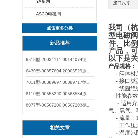
YA系列
接口尺寸
ASCO电磁阀
我司（杭
点击更多分类
型电磁阀
件、比例
新品推荐
产品，可
以下是关
6518型-20034111 00144074德国burkert宝德电磁阀6518法兰两位三通
产品规格：
6430型-00357604 20006529原装burkert宝德电磁阀6430黄铜三通活塞阀
- 阀体
- 接口类
7011型-00389697 00389717德国burkert宝德7011电磁阀两通黄铜/不锈钢
- 线圈
8110型-00555290 00563554原装burkert宝德8110液位开关音叉式小尺寸
性能参数
- 适用
8077型-00567206 00567203德国burkert宝德8077椭圆齿轮流量计/传感器
气、氧气、
- 流量：1
- 工作
相关文章
- 温度