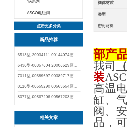
YA系列
阀体材质
ASCO电磁阀
类型
点击更多分类
密封材料
新品推荐
部产
6518型-20034111 00144074德国burkert宝德电磁阀6518法兰两位三通
我司
6430型-00357604 20006529原装burkert宝德电磁阀6430黄铜三通活塞阀
装
AS
7011型-00389697 00389717德国burkert宝德7011电磁阀两通黄铜/不锈钢
高温
8110型-00555290 00563554原装burkert宝德8110液位开关音叉式小尺寸
缸、
8077型-00567206 00567203德国burkert宝德8077椭圆齿轮流量计/传感器
阀、
相关文章
品，