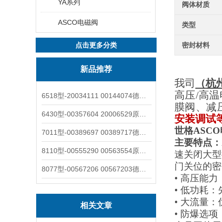
YA系列
阀体材质
ASCO电磁阀
类型
点击更多分类
密封材料
新品推荐
我司
（
杭
高压
/高
6518型-20034111 00144074德国burkert宝德电磁阀6518法兰两位三通
膜阀、减
6430型-00357604 20006529原装burkert宝德电磁阀6430黄铜三通活塞阀
安装调试
世格ASCO
7011型-00389697 00389717德国burkert宝德7011电磁阀两通黄铜/不锈钢
主要特点：
8110型-00555290 00563554原装burkert宝德8110液位开关音叉式小尺寸
速关闭大型
门关位的密
8077型-00567206 00567203德国burkert宝德8077椭圆齿轮流量计/传感器
• 高压能力
• 低功耗
• 大流量
相关文章
• 防爆选项