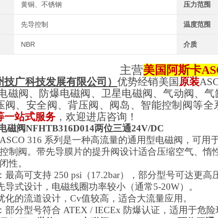
黄铜、不锈钢
压力范围
先导控制
温度范围
NBR
介质
主营
美国阿斯卡AS
州技广科技发展有限公司
）
优势经销
美国
原装
AS
温电磁阀、防爆电磁阀、卫星电磁阀、气动阀、气
压阀、安全阀、背压阀、阀岛、智能控制阀
等全
等
一站式
服务
，欢迎进店咨询！
电磁阀NFHTB316D014两位三通24V/DC
ASCO 316 系列是一种高流量的通用型电磁阀，
控制阀。带先导膜片的提升阀设计适合压缩空气、惰
闭性。
：最高可支持 250 psi（17.2bar），部分型号可达更
：先导式设计，电磁线圈功率较小（通常5-20W）。
：优化的流道设计，Cv值较高，适合大流量应用。
：部分型号符合 ATEX / IECEx 防爆认证，适用于危