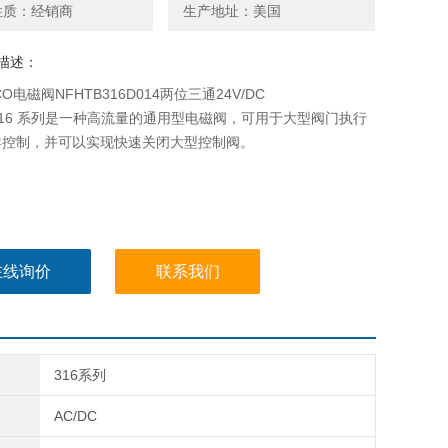
性质：经销商
生产地址：美国
描述：
O电磁阀NFHTB316D014两位三通24V/DC
 316 系列是一种高流量的通用型电磁阀，可用于大型阀门执行
导控制，并可以实现快速关闭大型控制阀。
在线询价
联系我们
316系列
AC/DC