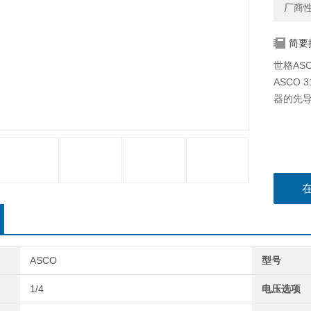
厂商
简要
世格ASC
ASCO
器的先
ASCO
型号
1/4
电压选项