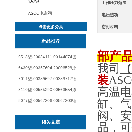
YA系列
工作压力范围
ASCO电磁阀
电压选项
点击更多分类
密封材料
新品推荐
部产
6518型-20034111 00144074德国burkert宝德电磁阀6518法兰两位三通
我司
（
6430型-00357604 20006529原装burkert宝德电磁阀6430黄铜三通活塞阀
装
ASC
7011型-00389697 00389717德国burkert宝德7011电磁阀两通黄铜/不锈钢
高温电
8110型-00555290 00563554原装burkert宝德8110液位开关音叉式小尺寸
缸、气
8077型-00567206 00567203德国burkert宝德8077椭圆齿轮流量计/传感器
阀、安
相关文章
品，可