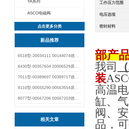
YA系列
工作压力范围
ASCO电磁阀
电压选项
点击更多分类
密封材料
新品推荐
部产
6518型-20034111 00144074德国burkert宝德电磁阀6518法兰两位三通
我司
（
6430型-00357604 20006529原装burkert宝德电磁阀6430黄铜三通活塞阀
装
ASC
7011型-00389697 00389717德国burkert宝德7011电磁阀两通黄铜/不锈钢
高温电
8110型-00555290 00563554原装burkert宝德8110液位开关音叉式小尺寸
缸、气
8077型-00567206 00567203德国burkert宝德8077椭圆齿轮流量计/传感器
阀、安
相关文章
品，可