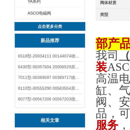
YA系列
阀体材质
ASCO电磁阀
类型
点击更多分类
部产
新品推荐
我司
6518型-20034111 00144074德国burkert宝德电磁阀6518法兰两位三通
装
AS
6430型-00357604 20006529原装burkert宝德电磁阀6430黄铜三通活塞阀
高温
7011型-00389697 00389717德国burkert宝德7011电磁阀两通黄铜/不锈钢
缸、
8110型-00555290 00563554原装burkert宝德8110液位开关音叉式小尺寸
阀、
8077型-00567206 00567203德国burkert宝德8077椭圆齿轮流量计/传感器
品，
相关文章
服务
，