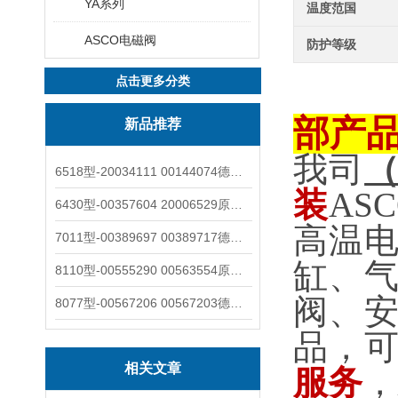
YA系列
温度范国
ASCO电磁阀
防护等级
点击更多分类
部产
新品推荐
我司
6518型-20034111 00144074德国burkert宝德电磁阀6518法兰两位三通
装
AS
6430型-00357604 20006529原装burkert宝德电磁阀6430黄铜三通活塞阀
高温
7011型-00389697 00389717德国burkert宝德7011电磁阀两通黄铜/不锈钢
缸、
8110型-00555290 00563554原装burkert宝德8110液位开关音叉式小尺寸
阀、
8077型-00567206 00567203德国burkert宝德8077椭圆齿轮流量计/传感器
品，
相关文章
服务
，