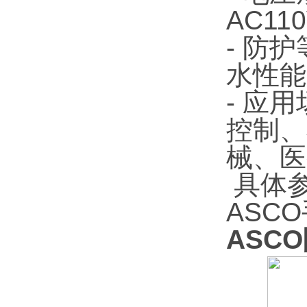
AC1
- 防
水性能
- 应
控制、
械、医
具体
ASC
ASCO