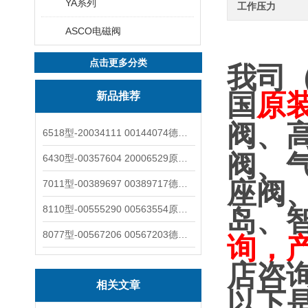
YA系列
工作压力
ASCO电磁阀
点击更多分类
我司
国
原
新品推荐
阀、
6518型-20034111 00144074德国burkert宝德电磁阀6518法兰两位三通
阀、
6430型-00357604 20006529原装burkert宝德电磁阀6430黄铜三通活塞阀
座阀
7011型-00389697 00389717德国burkert宝德7011电磁阀两通黄铜/不锈钢
8110型-00555290 00563554原装burkert宝德8110液位开关音叉式小尺寸
岛、
8077型-00567206 00567203德国burkert宝德8077椭圆齿轮流量计/传感器
询，
店咨
相关文章
以下