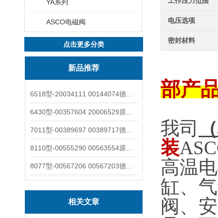
工作压力范围
YA系列
电压选项
ASCO电磁阀
密封材料
点击更多分类
新品推荐
部产
6518型-20034111 00144074德国burkert宝德电磁阀6518法兰两位三通
6430型-00357604 20006529原装burkert宝德电磁阀6430黄铜三通活塞阀
我司
（
7011型-00389697 00389717德国burkert宝德7011电磁阀两通黄铜/不锈钢
装
ASC
8110型-00555290 00563554原装burkert宝德8110液位开关音叉式小尺寸
高温电
8077型-00567206 00567203德国burkert宝德8077椭圆齿轮流量计/传感器
缸、气
阀、安
相关文章