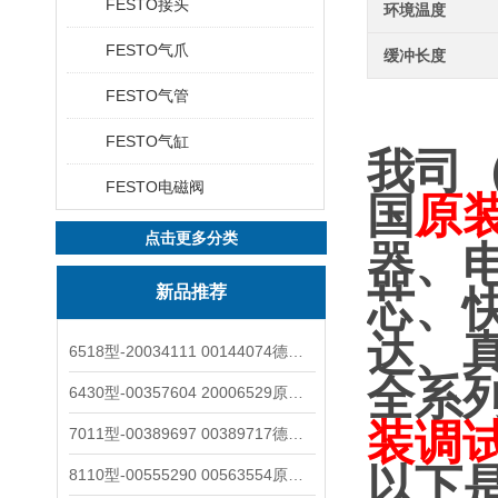
FESTO接头
环境温度
FESTO气爪
缓冲长度
FESTO气管
FESTO气缸
我司
FESTO电磁阀
国
原
点击更多分类
器、
新品推荐
芯、
达、
6518型-20034111 00144074德国burkert宝德电磁阀6518法兰两位三通
全系
6430型-00357604 20006529原装burkert宝德电磁阀6430黄铜三通活塞阀
装调
7011型-00389697 00389717德国burkert宝德7011电磁阀两通黄铜/不锈钢
以下
8110型-00555290 00563554原装burkert宝德8110液位开关音叉式小尺寸