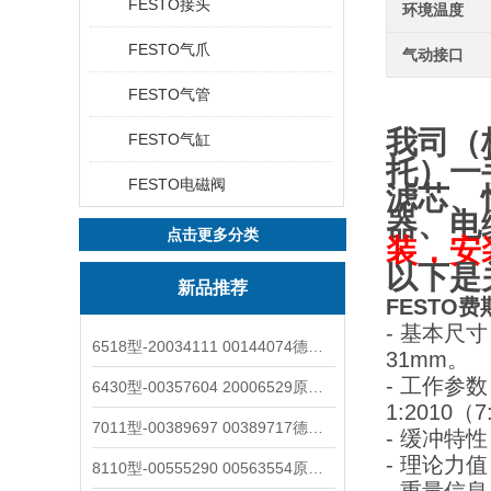
FESTO接头
环境温度
FESTO气爪
气动接口
FESTO气管
我司（
FESTO气缸
托
）一
FESTO电磁阀
滤芯、
器、电
点击更多分类
装，安
以下是
新品推荐
FESTO费斯
- 基本尺
6518型-20034111 00144074德国burkert宝德电磁阀6518法兰两位三通
31mm。
- 工作参数
6430型-00357604 20006529原装burkert宝德电磁阀6430黄铜三通活塞阀
1:2010
7011型-00389697 00389717德国burkert宝德7011电磁阀两通黄铜/不锈钢
- 缓冲特
- 理论力
8110型-00555290 00563554原装burkert宝德8110液位开关音叉式小尺寸