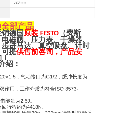
320mm
全部产品
O
经销
德
国
原装
（
费斯
FESTO
、电磁阀、压力表、干燥器、
、步进马达、真空吸盘、计时
，可提
供售前咨询，产品安
询！
介绍：
0×1.5，气动接口为G1/2，缓冲长度为
双作用，工作介质为符合ISO 8573-
能量为2.5J。
返回行程约为4418N。