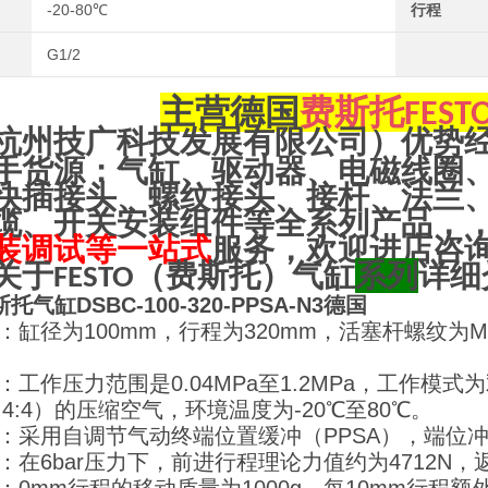
-20-80℃
行程
G1/2
主营
德国
费斯托
FEST
杭州技广科技发展有限公司）优势
手货源：气缸、驱动器、电磁线圈
快插接头、螺纹接头、接杆、法兰
缆、开关安装组件等全系列产品，
装调试等一站式
服务，欢迎进店咨
关于
（
费斯托
）气缸
系列
详细
FESTO
托气缸DSBC-100-320-PPSA-N3德国
寸：缸径为100mm，行程为320mm，活塞杆螺纹为M2
：工作压力范围是0.04MPa至1.2MPa，工作模式为
（7:4:4）的压缩空气，环境温度为-20℃至80℃。
性：采用自调节气动终端位置缓冲（PPSA），端位冲击
值：在6bar压力下，前进行程理论力值约为4712N，