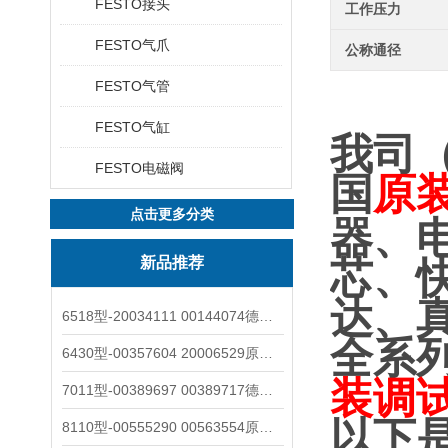
FESTO接头
工作压力
FESTO气爪
公称通径
FESTO气管
FESTO气缸
我司
FESTO电磁阀
国
原
点击更多分类
器、
新品推荐
芯、
达、
6518型-20034111 00144074德国burkert宝德电磁阀6518法兰两位三通
全系
6430型-00357604 20006529原装burkert宝德电磁阀6430黄铜三通活塞阀
装调
7011型-00389697 00389717德国burkert宝德7011电磁阀两通黄铜/不锈钢
以下
8110型-00555290 00563554原装burkert宝德8110液位开关音叉式小尺寸