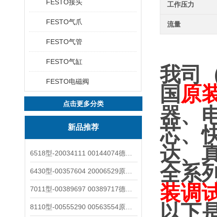
FESTO接头
工作压力
FESTO气爪
流量
FESTO气管
FESTO气缸
我司
FESTO电磁阀
国
原
点击更多分类
器、
新品推荐
芯、
达、
6518型-20034111 00144074德国burkert宝德电磁阀6518法兰两位三通
全系
6430型-00357604 20006529原装burkert宝德电磁阀6430黄铜三通活塞阀
装调
7011型-00389697 00389717德国burkert宝德7011电磁阀两通黄铜/不锈钢
以下
8110型-00555290 00563554原装burkert宝德8110液位开关音叉式小尺寸