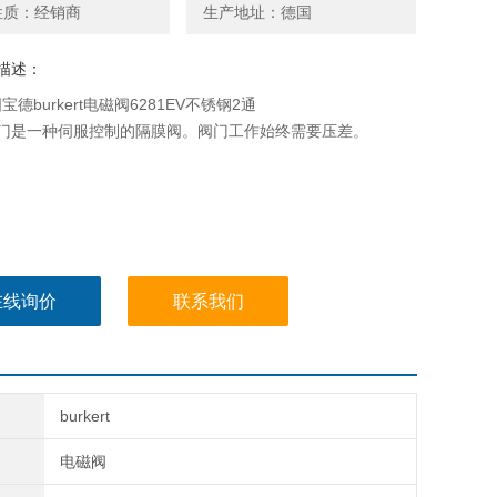
性质：经销商
生产地址：德国
描述：
德burkert电磁阀6281EV不锈钢2通
 阀门是一种伺服控制的隔膜阀。阀门工作始终需要压差。
在线询价
联系我们
burkert
电磁阀