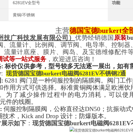
6281EV全型号
功能
黄铜/不锈钢
主营
德国宝德burkert
全
州技广科技发展有限公司
）
优势经销德国
原装
bu
阀、流量计、比例阀、调节阀、电导率、控制器
、流量计底座、膜片、阀岛、及宝德维修配件
调试等
一站式
服务
，欢迎进店咨询！
:
标价仅供参考，型号较多无法逐一展出，如有
号
:
现货德国宝德burkert电磁阀6281EV不锈钢2通
绍
:
6281 阀门是一种伺服控制的隔膜阀。阀门
和作用方式可供选择。标准黄铜阀体满足欧洲饮
。为了减少操作过程中的电力消耗，可以使用采用
电子元件的线圈。
:
伺服控制隔膜阀，公称直径达
DN50；抗振动
术，Kick and Drop 设计；防爆版本。
片展示如下
：
现货德国宝德burkert电磁阀6281E