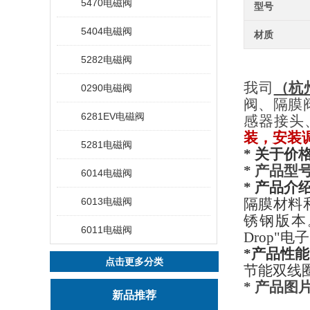
5470电磁阀
型号
5404电磁阀
材质
5282电磁阀
我司
（
杭
0290电磁阀
阀、隔膜
6281EV电磁阀
感器接头
装，安装
5281电磁阀
* 关于价格
* 产品型
6014电磁阀
* 产品介
6013电磁阀
隔膜材料
锈钢版本
6011电磁阀
Drop"
*产品性能
点击更多分类
节能双线圈技
* 产品图
新品推荐