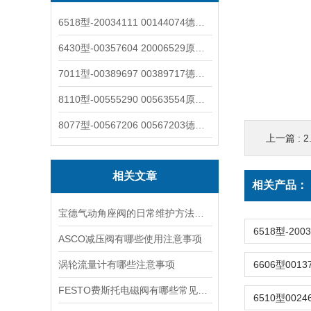
6518型-20034111 00144074德国burkert宝德电磁阀6518法兰两位三通
6430型-00357604 20006529原装burkert宝德电磁阀6430黄铜三通活塞阀
7011型-00389697 00389717德国burkert宝德7011电磁阀两通黄铜/不锈钢
8110型-00555290 00563554原装burkert宝德8110液位开关音叉式小尺寸
8077型-00567206 00567203德国burkert宝德8077椭圆齿轮流量计/传感器
上一篇 :
2
相关文章
相关产品：
宝德气动角座阀的日常维护方法是什么
ASCO减压阀有哪些使用注意事项
涡轮流量计有哪些注意事项
FESTO费斯托电磁阀有哪些常见故障