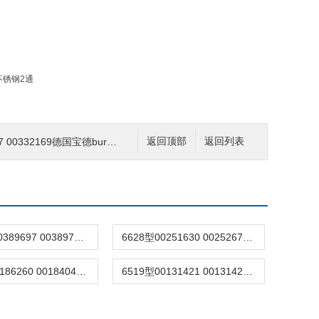
169德国宝德burkert电磁阀6407活塞阀二通黄铜
返回顶部
返回列表
7011型-00389697 00389717德国burkert宝德7011电磁阀两通黄铜/不锈钢
6628型00251630 00252671burkert宝德6628电磁阀二/三通微型介质隔离
6524型00186260 00184043德国宝德burkert电磁阀6524三通气动阀原装
6519型00131421 00131425现货宝德burkert先导式电磁阀6519三通/五通