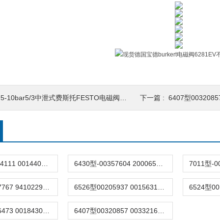
.5-10bar5/3中泄式费斯托FESTO电磁阀CPE18-可节流 先导控制
下一篇 :
6407型00320857 00332
6518型-20034111 00144074德国burkert宝德电磁阀6518法兰两位三通
6430型-00357604 20006529原装burkert宝德电磁阀6430黄铜三通活塞阀
6606型00137767 94102291德国burkert宝德电磁阀6606宝帝2通/3通摇臂
6526型00205937 00156318原装burkert电磁阀6526摇臂先导式宝德宝帝
6510型00246473 00184307德国burkert电磁阀6510先导阀三通宝德宝帝
6407型00320857 00332169德国宝德burkert电磁阀6407活塞阀二通黄铜