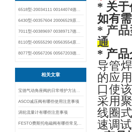
* 关于
6518型-20034111 00144074德国burkert宝德电磁阀6518法兰两位三通
如有需
6430型-00357604 20006529原装burkert宝德电磁阀6430黄铜三通活塞阀
* 产
7011型-00389697 00389717德国burkert宝德7011电磁阀两通黄铜/不锈钢
通
8110型-00555290 00563554原装burkert宝德8110液位开关音叉式小尺寸
* 产
8077型-00567206 00567203德国burkert宝德8077椭圆齿轮流量计/传感器
导管
的应用
相关文章
口使
宝德气动角座阀的日常维护方法是什么
采用
ASCO减压阀有哪些使用注意事项
线圈
涡轮流量计有哪些注意事项
速调试
FESTO费斯托电磁阀有哪些常见故障