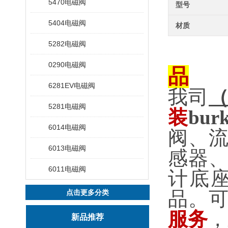
5470电磁阀
型号
5404电磁阀
材质
5282电磁阀
0290电磁阀
品
6281EV电磁阀
我司
5281电磁阀
装
burk
6014电磁阀
阀、
6013电磁阀
感器
6011电磁阀
计底
品。
点击更多分类
服务
，
新品推荐