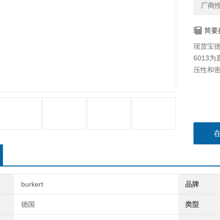
厂商
简要
现货宝德
6013
压性和
burkert
品牌
德国
类型