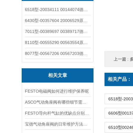
6518型-20034111 00144074德国burkert宝德电磁阀6518法兰两位三通
6430型-00357604 20006529原装burkert宝德电磁阀6430黄铜三通活塞阀
7011型-00389697 00389717德国burkert宝德7011电磁阀两通黄铜/不锈钢
8110型-00555290 00563554原装burkert宝德8110液位开关音叉式小尺寸
8077型-00567206 00567203德国burkert宝德8077椭圆齿轮流量计/传感器
上一篇 :
多
相关文章
相关产品：
FESTO电磁阀如何进行维护保养呢
ASCO气动角座阀有哪些细节需要特别注意一下的
FESTO导向杆气缸的优缺点分别是什么
宝德气动角座阀的日常维护方法是什么