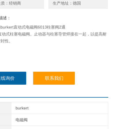
性质：经销商
生产地址：德国
描述：
burkert直动式电磁阀6013柱塞阀2通
为直动式柱塞电磁阀。止动器与柱塞导管焊接在一起，以提高耐
密封性。
在线询价
联系我们
burkert
电磁阀