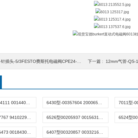
针插头-5/3FESTO费斯托电磁阀CPE24-M1H-5/3G-QS-12
下一篇 :
12mm气管-QS-12FEST
6518型-20034111 00144074德国burkert宝德电磁阀6518法兰两位三通
6430型-00357604 20006529原装burkert宝德电磁阀6430黄铜三通活塞阀
6606型00137767 94102291德国burkert宝德电磁阀6606宝帝2通/3通摇臂
6526型00205937 00156318原装burkert电磁阀6526摇臂先导式宝德宝帝
6510型00246473 00184307德国burkert电磁阀6510先导阀三通宝德宝帝
6407型00320857 00332169德国宝德burkert电磁阀6407活塞阀二通黄铜