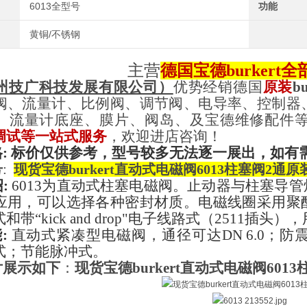
6013全型号
功能
黄铜/不锈钢
主营
德国宝德burkert
全
州技广科技发展有限公司
）
优势经销德国
原装
bu
阀、流量计、比例阀、调节阀、电导率、控制器
、流量计底座、膜片、阀岛、及宝德维修配件
调试等
一站式
服务
，欢迎进店咨询！
:
标价仅供参考，型号较多无法逐一展出，如有
号
:
现货宝德burkert直动式电磁阀6013柱塞阀2通
原
绍
:
6013为直动式柱塞电磁阀。止动器与柱塞导
应用，可以选择各种密封材质。电磁线圈采用聚
带“kick and drop"电子线路式（2511插头
能
:
直动式紧凑型电磁阀，通径可达
DN 6.0
式；节能脉冲式。
片展示如下
：
现货宝德burkert直动式电磁阀6013