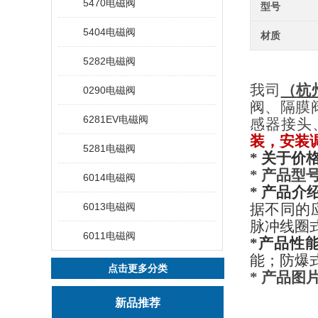
5470电磁阀
型号
5404电磁阀
材质
5282电磁阀
我司
（
杭
0290电磁阀
阀、隔膜
6281EV电磁阀
感器接头
装，安装
5281电磁阀
* 关于价格
* 产品型
6014电磁阀
* 产品介
6013电磁阀
据不同的
脉冲线圈式和
6011电磁阀
*产品性
能；防爆
点击更多分类
* 产品图
新品推荐