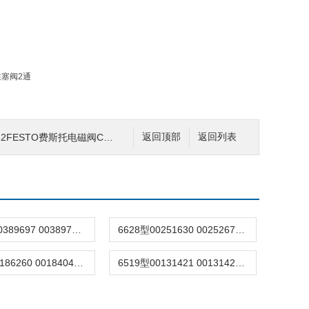
O费斯托电磁阀CPE24-M1H-5/3中封式原装
返回顶部
返回列表
7011型-00389697 00389717德国burkert宝德7011电磁阀两通黄铜/不锈钢
6628型00251630 00252671burkert宝德6628电磁阀二/三通微型介质隔离
6524型00186260 00184043德国宝德burkert电磁阀6524三通气动阀原装
6519型00131421 00131425现货宝德burkert先导式电磁阀6519三通/五通