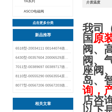
YA系列
介质温度
ASCO电磁阀
点击更多分类
我司
国
原
新品推荐
阀、
6518型-20034111 00144074德国burkert宝德电磁阀6518法兰两位三通
阀、
6430型-00357604 20006529原装burkert宝德电磁阀6430黄铜三通活塞阀
座阀
7011型-00389697 00389717德国burkert宝德7011电磁阀两通黄铜/不锈钢
8110型-00555290 00563554原装burkert宝德8110液位开关音叉式小尺寸
岛、
8077型-00567206 00567203德国burkert宝德8077椭圆齿轮流量计/传感器
询，
店咨
相关文章
以下