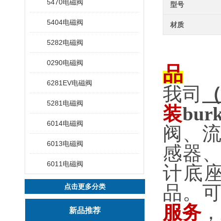
5470电磁阀
型号
5404电磁阀
材质
5282电磁阀
0290电磁阀
品
6281EV电磁阀
我司
5281电磁阀
装
burk
6014电磁阀
阀、
6013电磁阀
感器
6011电磁阀
计底
品。
点击更多分类
服务
，
新品推荐