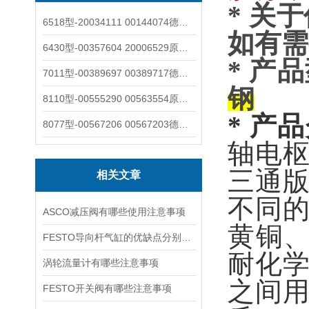
* 关
6518型-20034111 00144074德国burkert宝德电磁阀6518法兰两位三通
如有需
6430型-00357604 20006529原装burkert宝德电磁阀6430黄铜三通活塞阀
* 产
7011型-00389697 00389717德国burkert宝德7011电磁阀两通黄铜/不锈钢
钢
8110型-00555290 00563554原装burkert宝德8110液位开关音叉式小尺寸
* 产
8077型-00567206 00567203德国burkert宝德8077椭圆齿轮流量计/传感器
轴电
三通
相关文章
不同
ASCO减压阀有哪些使用注意事项
黄铜、
FESTO导向杆气缸的优缺点分别是什么
耐化
涡轮流量计有哪些注意事项
之间
FESTO开关阀有哪些注意事项