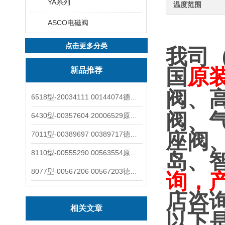
YA系列
温度范围
ASCO电磁阀
点击更多分类
我司
国
原
新品推荐
阀、
6518型-20034111 00144074德国burkert宝德电磁阀6518法兰两位三通
阀、
6430型-00357604 20006529原装burkert宝德电磁阀6430黄铜三通活塞阀
座阀
7011型-00389697 00389717德国burkert宝德7011电磁阀两通黄铜/不锈钢
8110型-00555290 00563554原装burkert宝德8110液位开关音叉式小尺寸
岛、
8077型-00567206 00567203德国burkert宝德8077椭圆齿轮流量计/传感器
询，
店咨
相关文章
以下