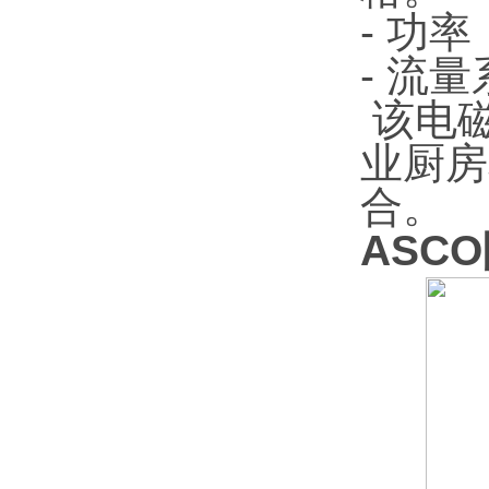
- 功
- 流量
该电
业厨房
合。
ASCO